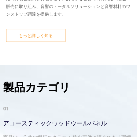
販売に取り組み、音響のトータルソリューションと音響材料のワ
ンストップ調達を提供します。
もっと詳しく知る
製品カテゴリ
01
02
03
04
05
06
アコースティックウッドウールパネル
音響ファブリックラップパネル
音響PETパネル
アコースティックウッドパネル
音響照明
音響家具