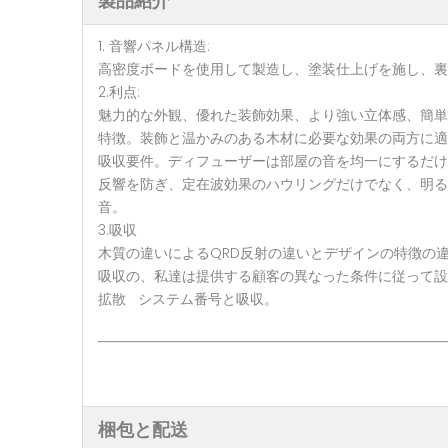
製品紹介
1. 音響パネル構造:
高密度ボードを使用して製造し、塗装仕上げを施し、裏
2.利点:
魅力的な外観、優れた装飾効果、より強い立体感、簡
特徴。装飾と温かみのある木材に必要な効果の両方に
吸収要件。ディフューザーは部屋の音を均一にするだ
反響を防ぎ、定在波効果のハウリングだけでなく、明
音。
3.吸収
木質の違いによるQRD反射の違いとデザインの特徴の
吸収の、私達は提供する顧客の異なった条件に従って設
拡散 システム番号と吸収。
梱包と配送