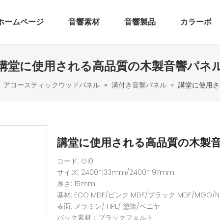
ホームページ
音響素材
音響製品
カラーボ
講堂に使用される高品質の木製音響パネ
»
アコースティックウッドパネル
»
溝付き音響パネル
»
講堂に使用さ
講堂に使用される高品質の木製
コード: G10
サイズ: 2400*133mm/2400*197mm
厚さ: 15mm
基材: ECO MDF/ピンク MDF/ブラック MDF/MGO
表面: メラミン/ HPL/ 塗装/ベニヤ
バック素材：ブラックフェルト