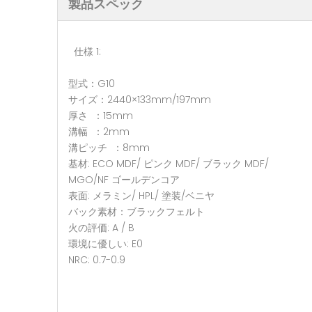
製品スペック
仕様 1:
型式：G10
サイズ：2440×133mm/197mm
厚さ ：15mm
溝幅 ：2mm
溝ピッチ ：8mm
基材: ECO MDF/ ピンク MDF/ ブラック MDF/
MGO/NF ゴールデンコア
表面: メラミン/ HPL/ 塗装/ベニヤ
バック素材：ブラックフェルト
火の評価: A / B
環境に優しい: E0
NRC: 0.7-0.9